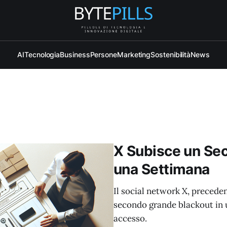
AI
Tecnologia
Business
Persone
Marketing
Sostenibilità
News
X Subisce un Se
una Settimana
Il social network X, preced
secondo grande blackout in u
accesso.