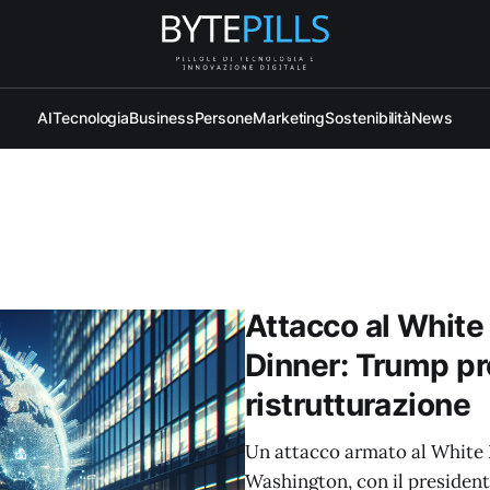
AI
Tecnologia
Business
Persone
Marketing
Sostenibilità
News
Attacco al Whit
Dinner: Trump pr
ristrutturazione
Un attacco armato al White
Washington, con il president