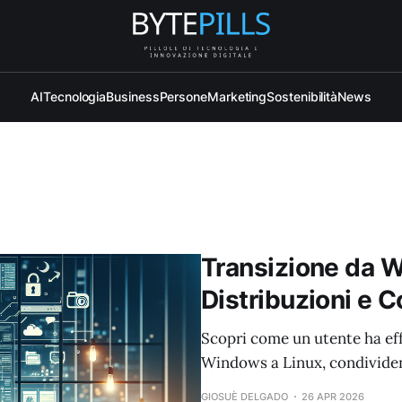
AI
Tecnologia
Business
Persone
Marketing
Sostenibilità
News
Transizione da W
Distribuzioni e C
Scopri come un utente ha eff
Windows a Linux, condividend
GIOSUÈ DELGADO
26 APR 2026