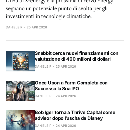
L'IPO di X-energy e la prossima di Fervo Energy
segnano un potenziale punto di svolta per gli
investimenti in tecnologie climatiche.
DANIELE P
25 APR 2026
Snabbit cerca nuovi finanziamenti con
valutazione di 400 milioni di dollari
DANIELE P
25 APR 2026
Once Upon a Farm Completa con
Successo la Sua IPO
DANIELE P
24 APR 2026
Bob Iger torna a Thrive Capital come
advisor dopo l'uscita da Disney
DANIELE P
24 APR 2026