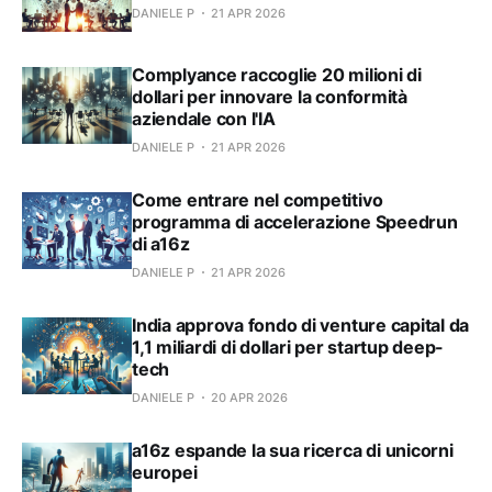
DANIELE P
21 APR 2026
Complyance raccoglie 20 milioni di
dollari per innovare la conformità
aziendale con l'IA
DANIELE P
21 APR 2026
Come entrare nel competitivo
programma di accelerazione Speedrun
di a16z
DANIELE P
21 APR 2026
India approva fondo di venture capital da
1,1 miliardi di dollari per startup deep-
tech
DANIELE P
20 APR 2026
a16z espande la sua ricerca di unicorni
europei