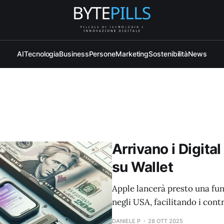
AI
Tecnologia
Business
Persone
Marketing
Sostenibilità
News
Arrivano i Digita
su Wallet
Apple lancerà presto una funz
negli USA, facilitando i cont
DANIELE P
28 OTT 2025