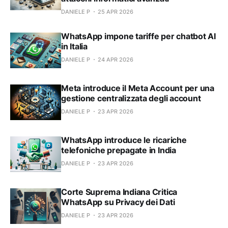
DANIELE P
25 APR 2026
WhatsApp impone tariffe per chatbot AI
in Italia
DANIELE P
24 APR 2026
Meta introduce il Meta Account per una
gestione centralizzata degli account
DANIELE P
23 APR 2026
WhatsApp introduce le ricariche
telefoniche prepagate in India
DANIELE P
23 APR 2026
Corte Suprema Indiana Critica
WhatsApp su Privacy dei Dati
DANIELE P
23 APR 2026