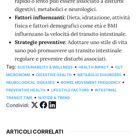
rapido o lento può essere associato a disturbi
digestivi, metabolici e neurologici.
Fattori influenzanti:
Dieta, idratazione, attività
fisica e fattori demografici come età e BMI
influenzano la velocità del transito intestinale.
Strategie preventive:
Adottare uno stile di vita
sano può promuovere un transito intestinale
regolare e prevenire disturbi associati.
Tag:
•
•
SUSTAINABILITY & WELLNESS
HEALTH IMPACT
GUT
•
•
•
MICROBIOME
DIGESTIVE HEALTH
METABOLIC DISORDERS
•
•
NEUROLOGICAL DISEASES
BOWEL MOVEMENT FREQUENCY
•
•
PREVENTIVE HEALTH
LIFESTYLE FACTORS
INTESTINAL
•
TRANSIT TIME
NOTIZIE & TREND
Condividi:
ARTICOLI CORRELATI