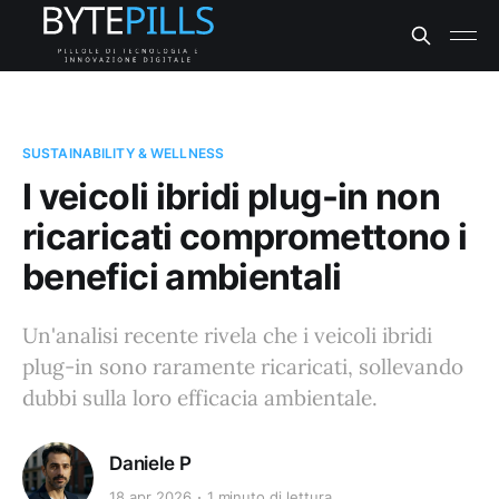
SUSTAINABILITY & WELLNESS
I veicoli ibridi plug-in non
ricaricati compromettono i
benefici ambientali
Un'analisi recente rivela che i veicoli ibridi
plug-in sono raramente ricaricati, sollevando
dubbi sulla loro efficacia ambientale.
Daniele P
18 apr 2026
1 minuto di lettura