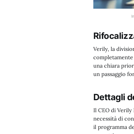
I
Rifocalizz
Verily, la divis
completamente i
una chiara priori
un passaggio fon
Dettagli d
Il CEO di Verily
necessità di con
il programma ded