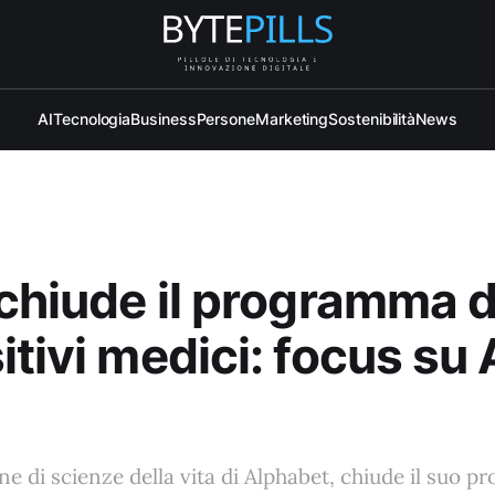
AI
Tecnologia
Business
Persone
Marketing
Sostenibilità
News
 chiude il programma d
itivi medici: focus su 
ione di scienze della vita di Alphabet, chiude il suo