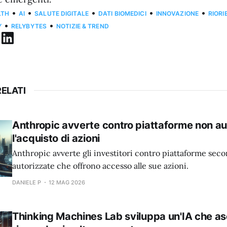
•
•
•
•
•
LTH
AI
SALUTE DIGITALE
DATI BIOMEDICI
INNOVAZIONE
RIOR
•
•
Y
RELYBYTES
NOTIZIE & TREND
ELATI
Anthropic avverte contro piattaforme non au
l'acquisto di azioni
Anthropic avverte gli investitori contro piattaforme sec
autorizzate che offrono accesso alle sue azioni.
DANIELE P
12 MAG 2026
Thinking Machines Lab sviluppa un'IA che as