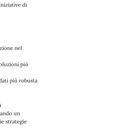
niziative di
azione nel
oluzioni più
dati più robusta
à
ntando un
e strategie