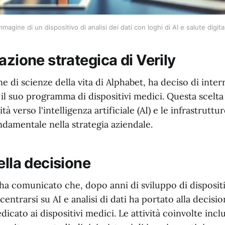
mmagine di un dispositivo di analisi dei dati con loghi di AI e salute digita
azione strategica di Verily
ione di scienze della vita di Alphabet, ha deciso di int
l suo programma di dispositivi medici. Questa scelta
tà verso l'intelligenza artificiale (AI) e le infrastrutt
damentale nella strategia aziendale.
ella decisione
 ha comunicato che, dopo anni di sviluppo di dispositiv
centrarsi su AI e analisi di dati ha portato alla decisi
icato ai dispositivi medici. Le attività coinvolte inc