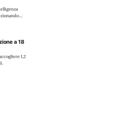
elligenza
luzionando
azione a 18
accogliere 1,2
i.