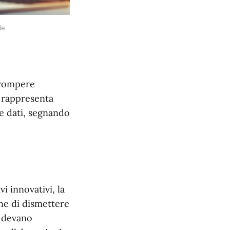
le
errompere
 rappresenta
ure dati, segnando
i innovativi, la
one di dismettere
ludevano