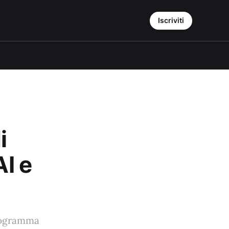
Iscriviti
i
AI e
 programma