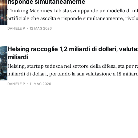
risponde simultaneamente
Thinking Machines Lab sta sviluppando un modello di int
artificiale che ascolta e risponde simultaneamente, rivo
l'interazione uomo-macchina.
DANIELE P
12 MAG 2026
Helsing raccoglie 1,2 miliardi di dollari, valut
miliardi
Helsing, startup tedesca nel settore della difesa, sta per r
miliardi di dollari, portando la sua valutazione a 18 miliard
DANIELE P
11 MAG 2026