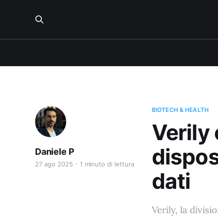
BIOTECH & HEALTH
Verily
dispos
Daniele P
27 ago 2025
1 minuto di lettura
dati
Verily, la divis