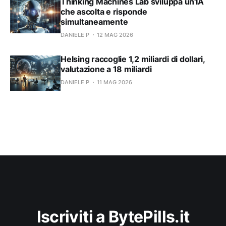
Thinking Machines Lab sviluppa un'IA
che ascolta e risponde
simultaneamente
DANIELE P
12 MAG 2026
Helsing raccoglie 1,2 miliardi di dollari,
valutazione a 18 miliardi
DANIELE P
11 MAG 2026
Iscriviti a BytePills.it