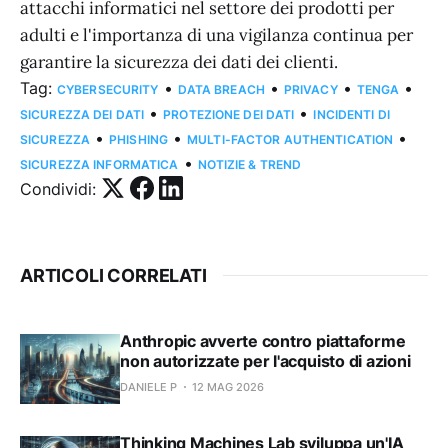
attacchi informatici nel settore dei prodotti per
adulti e l'importanza di una vigilanza continua per
garantire la sicurezza dei dati dei clienti.
Tag:
•
•
•
•
CYBERSECURITY
DATA BREACH
PRIVACY
TENGA
•
•
SICUREZZA DEI DATI
PROTEZIONE DEI DATI
INCIDENTI DI
•
•
•
SICUREZZA
PHISHING
MULTI-FACTOR AUTHENTICATION
•
SICUREZZA INFORMATICA
NOTIZIE & TREND
Condividi:
ARTICOLI CORRELATI
Anthropic avverte contro piattaforme
non autorizzate per l'acquisto di azioni
DANIELE P
12 MAG 2026
Thinking Machines Lab sviluppa un'IA