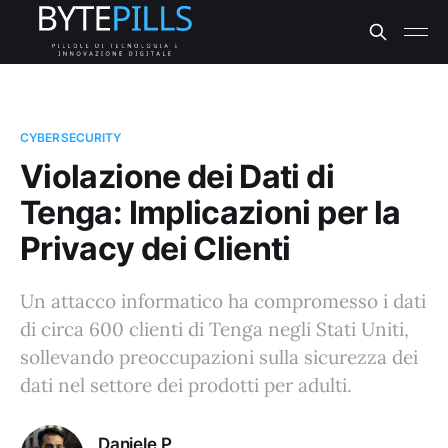
CYBERSECURITY
Violazione dei Dati di
Tenga: Implicazioni per la
Privacy dei Clienti
Un attacco informatico ha compromesso i dati
di circa 600 clienti di Tenga negli Stati Uniti,
sollevando preoccupazioni sulla sicurezza dei
dati nel settore dei prodotti per adulti.
Daniele P