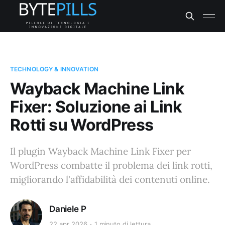
TECHNOLOGY & INNOVATION
Wayback Machine Link
Fixer: Soluzione ai Link
Rotti su WordPress
Il plugin Wayback Machine Link Fixer per
WordPress combatte il problema dei link rotti,
migliorando l'affidabilità dei contenuti online.
Daniele P
22 apr 2026
1 minuto di lettura