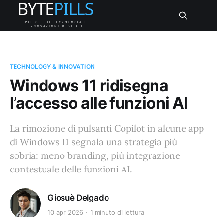
TECHNOLOGY & INNOVATION
Windows 11 ridisegna
l’accesso alle funzioni AI
La rimozione di pulsanti Copilot in alcune app
di Windows 11 segnala una strategia più
sobria: meno branding, più integrazione
contestuale delle funzioni AI.
Giosuè Delgado
10 apr 2026
1 minuto di lettura