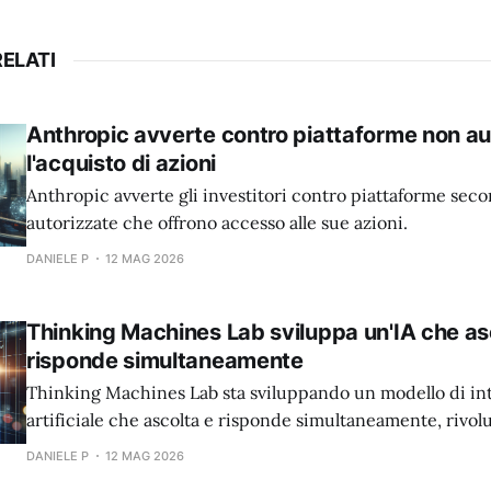
ELATI
Anthropic avverte contro piattaforme non au
l'acquisto di azioni
Anthropic avverte gli investitori contro piattaforme sec
autorizzate che offrono accesso alle sue azioni.
DANIELE P
12 MAG 2026
Thinking Machines Lab sviluppa un'IA che as
risponde simultaneamente
Thinking Machines Lab sta sviluppando un modello di int
artificiale che ascolta e risponde simultaneamente, rivo
l'interazione uomo-macchina.
DANIELE P
12 MAG 2026