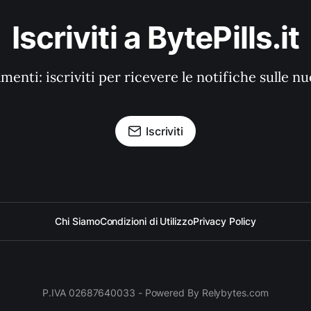
Iscriviti a BytePills.it
enti: iscriviti per ricevere le notifiche sulle n
Iscriviti
Chi Siamo
Condizioni di Utilizzo
Privacy Policy
P.IVA 02687640033 - Powered By Relybytes.com