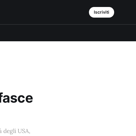
Iscriviti
fasce
à degli USA,