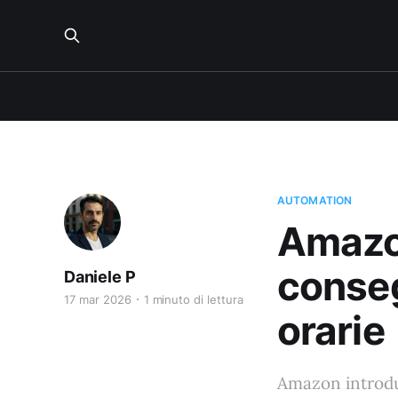
AUTOMATION
Amazon
conseg
Daniele P
17 mar 2026
1 minuto di lettura
orarie
Amazon introduc