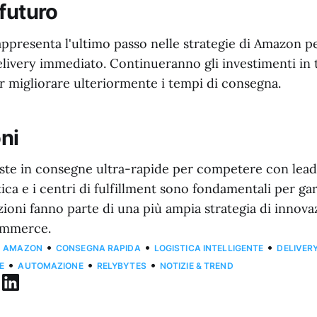
 futuro
ppresenta l'ultimo passo nelle strategie di Amazon pe
livery immediato. Continueranno gli investimenti in t
 migliorare ulteriormente i tempi di consegna.
ni
te in consegne ultra-rapide per competere con leade
tica e i centri di fulfillment sono fondamentali per gar
ioni fanno parte di una più ampia strategia di innova
ommerce.
•
•
•
AMAZON
CONSEGNA RAPIDA
LOGISTICA INTELLIGENTE
DELIVER
•
•
•
E
AUTOMAZIONE
RELYBYTES
NOTIZIE & TREND