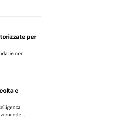
torizzate per
ondarie non
colta e
elligenza
luzionando