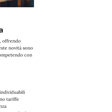
a
, offrendo
ueste novità sono
, competendo con
individuabili
no tariffe
enza