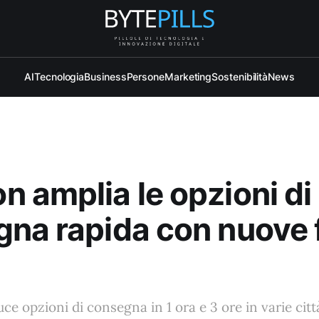
AI
Tecnologia
Business
Persone
Marketing
Sostenibilità
News
 amplia le opzioni di
na rapida con nuove 
e opzioni di consegna in 1 ora e 3 ore in varie citt