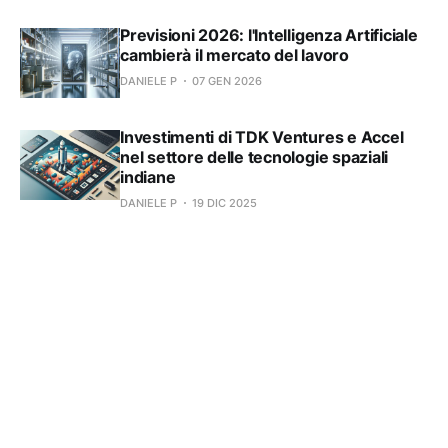
Previsioni 2026: l'Intelligenza Artificiale
cambierà il mercato del lavoro
DANIELE P
07 GEN 2026
Investimenti di TDK Ventures e Accel
nel settore delle tecnologie spaziali
indiane
DANIELE P
19 DIC 2025
Sentenza rivela: Tesla ha pubblicizzato
in modo ingannevole Autopilot e Full
Self-Driving
DANIELE P
18 DIC 2025
Chi sono gli AI browsers? Analisi e
prospettive
DANIELE P
27 OTT 2025