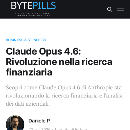
BUSINESS & STRATEGY
Claude Opus 4.6:
Rivoluzione nella ricerca
finanziaria
Scopri come Claude Opus 4.6 di Anthropic sta
rivoluzionando la ricerca finanziaria e l'analisi
dei dati aziendali.
Daniele P
22 apr 2026
1 minuto di lettura