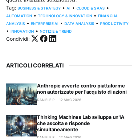
Tag:
•
•
•
BUSINESS & STRATEGY
AI
CLOUD & SAAS
•
•
AUTOMATION
TECHNOLOGY & INNOVATION
FINANCIAL
•
•
•
ANALYSIS
ENTERPRISE AI
DATA ANALYSIS
PRODUCTIVITY
•
•
INNOVATION
NOTIZIE & TREND
Condividi:
ARTICOLI CORRELATI
Anthropic avverte contro piattaforme
non autorizzate per l'acquisto di azioni
DANIELE P
12 MAG 2026
Thinking Machines Lab sviluppa un'IA
che ascolta e risponde
simultaneamente
DANIELE P
12 MAG 2026