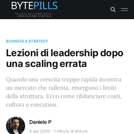
BUSINESS & STRATEGY
Lezioni di leadership dopo
una scaling errata
Quando una crescita troppo rapida incontra
un mercato che rallenta, emergono i limiti
della struttura. Ecco come ribilanciare costi,
cultura e execution.
Daniele P
9 apr 2026
1 minuto di lettura