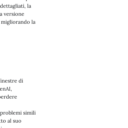
ettagliati, la
ta versione
 migliorando la
inestre di
penAI,
 perdere
 problemi simili
to al suo