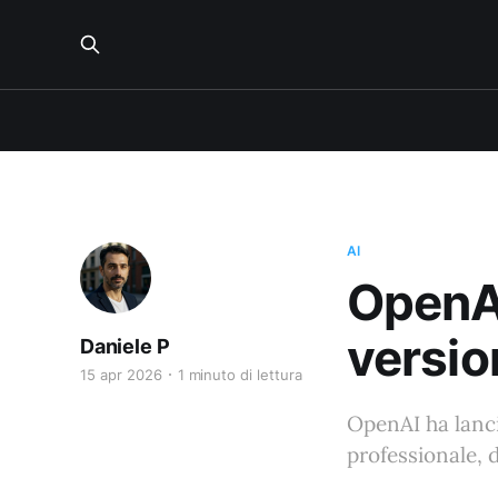
AI
OpenAI
versio
Daniele P
15 apr 2026
1 minuto di lettura
OpenAI ha lanci
professionale, d