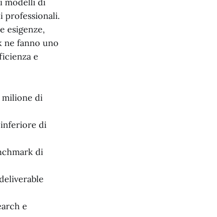
 modelli di
i professionali.
e esigenze,
k ne fanno uno
ficienza e
 milione di
nferiore di
nchmark di
deliverable
earch e