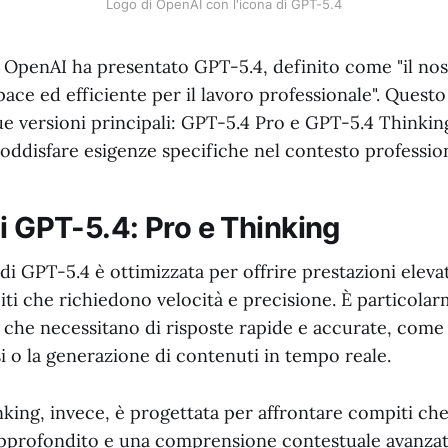
Logo di OpenAI con l'icona di GPT-5.4
, OpenAI ha presentato GPT-5.4, definito come "il no
pace ed efficiente per il lavoro professionale". Quest
ue versioni principali: GPT-5.4 Pro e GPT-5.4 Thinkin
oddisfare esigenze specifiche nel contesto professio
i GPT-5.4: Pro e Thinking
di GPT-5.4 è ottimizzata per offrire prestazioni elev
ti che richiedono velocità e precisione. È particola
 che necessitano di risposte rapide e accurate, come 
i o la generazione di contenuti in tempo reale.
nking, invece, è progettata per affrontare compiti ch
profondito e una comprensione contestuale avanzata