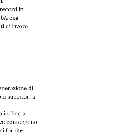
i.
record in
ebArena
i di lavoro
enerazione di
oni superiori a
 incline a
sive contengono
ni fornite.