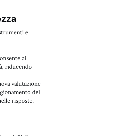
ezza
 strumenti e
onsente ai
tà, riducendo
uova valutazione
ragionamento del
elle risposte.