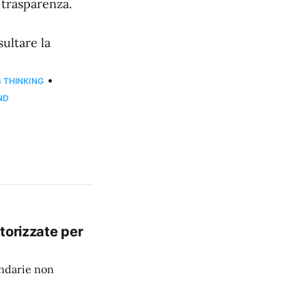
a trasparenza.
sultare la
•
4 THINKING
ND
torizzate per
ondarie non