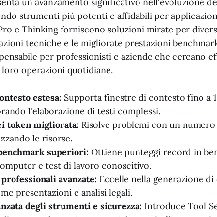
enta un avanzamento significativo nell'evoluzione dei
endo strumenti più potenti e affidabili per applicazion
Pro e Thinking forniscono soluzioni mirate per divers
azioni tecniche e le migliorate prestazioni benchmar
ensabile per professionisti e aziende che cercano ef
 loro operazioni quotidiane.
contesto estesa:
Supporta finestre di contesto fino a 1
rando l'elaborazione di testi complessi.
ei token migliorata:
Risolve problemi con un numero i
zzando le risorse.
 benchmark superiori:
Ottiene punteggi record in be
computer e test di lavoro conoscitivo.
 professionali avanzate:
Eccelle nella generazione di 
e presentazioni e analisi legali.
nzata degli strumenti e sicurezza:
Introduce Tool S