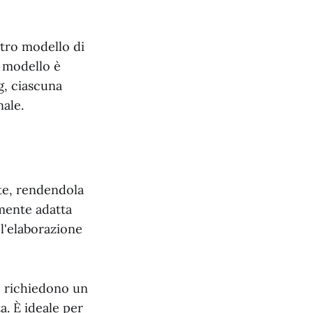
stro modello di
o modello è
g, ciascuna
nale.
ate, rendendola
rmente adatta
l'elaborazione
e richiedono un
. È ideale per