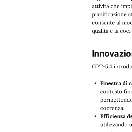
attività che imp
pianificazione s
consente al mode
qualità e la coe
Innovazio
GPT-5.4 introduc
Finestra di 
contesto fino
permettendo 
coerenza.
Efficienza d
utilizzando 