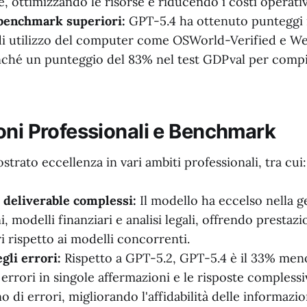
, ottimizzando le risorse e riducendo i costi operativ
 benchmark superiori:
GPT-5.4 ha ottenuto punteggi 
i utilizzo del computer come OSWorld-Verified e W
nché un punteggio del 83% nel test GDPval per compit
oni Professionali e Benchmark
trato eccellenza in vari ambiti professionali, tra cui:
 deliverable complessi:
Il modello ha eccelso nella g
, modelli finanziari e analisi legali, offrendo prestazi
ri rispetto ai modelli concorrenti.
gli errori:
Rispetto a GPT-5.2, GPT-5.4 è il 33% meno
rrori in singole affermazioni e le risposte comples
o di errori, migliorando l'affidabilità delle informazio