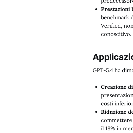
predecessore
Prestazioni
benchmark d
Verified, no
conoscitivo.
Applicazi
GPT-5.4 ha dimos
Creazione di
presentazioni
costi inferio
Riduzione de
commettere e
il 18% in men