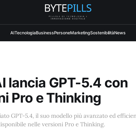
AI
Tecnologia
Business
Persone
Marketing
Sostenibilità
News
 lancia GPT-5.4 con
ni Pro e Thinking
ato GPT-5.4, il suo modello più avanzato ed efficien
isponibile nelle versioni Pro e Thinking.