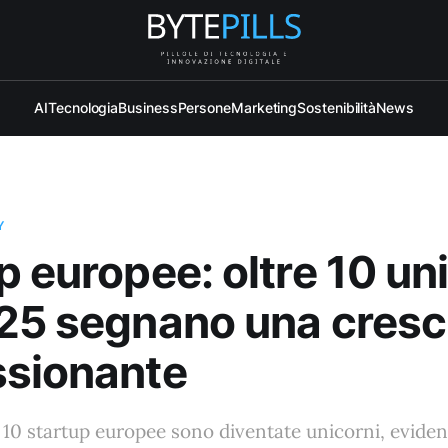
AI
Tecnologia
Business
Persone
Marketing
Sostenibilità
News
Y
p europee: oltre 10 un
25 segnano una cresc
ssionante
i 10 startup europee sono diventate unicorni, evide