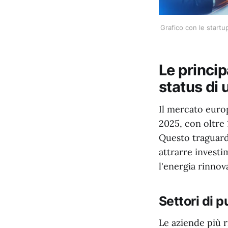
Grafico con le startu
Le princi
status di
Il mercato euro
2025, con oltre 
Questo traguardo
attrarre investim
l'energia rinnova
Settori di 
Le aziende più r