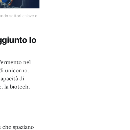
ndo settori chiave e 
ggiunto lo
fermento nel
di unicorno.
apacità di
e, la biotech,
ve che spaziano