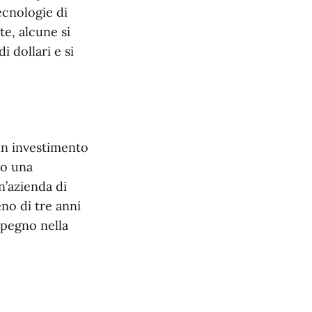
tecnologie di
te, alcune si
 dollari e si
un investimento
do una
n’azienda di
eno di tre anni
mpegno nella