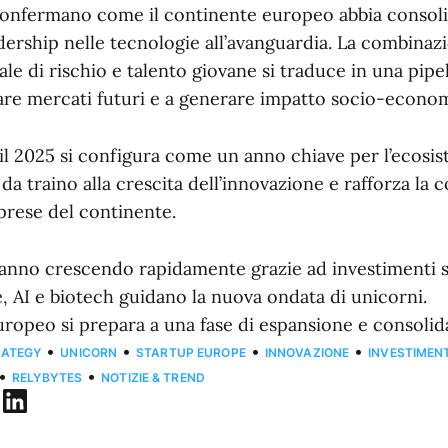
onfermano come il continente europeo abbia consol
dership nelle tecnologie all’avanguardia. La combinazi
tale di rischio e talento giovane si traduce in una pipe
re mercati futuri e a generare impatto socio-econo
il 2025 si configura come un anno chiave per l’ecosi
da traino alla crescita dell’innovazione e rafforza la 
prese del continente.
tanno crescendo rapidamente grazie ad investimenti si
 AI e biotech guidano la nuova ondata di unicorni.
uropeo si prepara a una fase di espansione e consoli
•
•
•
•
RATEGY
UNICORN
STARTUP EUROPE
INNOVAZIONE
INVESTIMENT
•
•
RELYBYTES
NOTIZIE & TREND