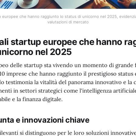
p europee che hanno raggiunto lo status di unicorno nel 2025, evidenzia
valutazioni di mercato
pali startup europee che hanno ra
 unicorno nel 2025
peo delle startup sta vivendo un momento di grande 
10 imprese che hanno raggiunto il prestigioso status 
 testimonia la vitalità del panorama innovativo e la c
enti in settori strategici come l'intelligenza artificial
bile e la finanza digitale.
punta e innovazioni chiave
ilevanti si distinguono per le loro soluzioni innovati