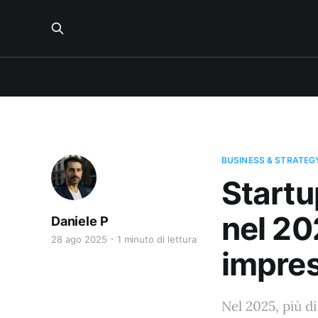
BUSINESS & STRATEG
Startu
nel 20
Daniele P
28 ago 2025
1 minuto di lettura
impre
Nel 2025, più d