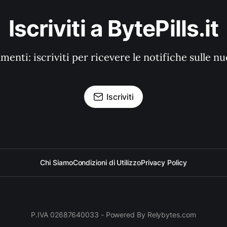
Iscriviti a BytePills.it
enti: iscriviti per ricevere le notifiche sulle n
Iscriviti
Chi Siamo
Condizioni di Utilizzo
Privacy Policy
P.IVA 02687640033 - Powered By Relybytes.com