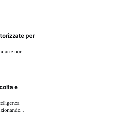
torizzate per
ondarie non
colta e
elligenza
luzionando