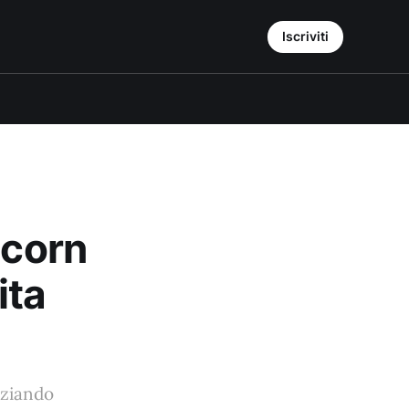
Iscriviti
icorn
ita
nziando