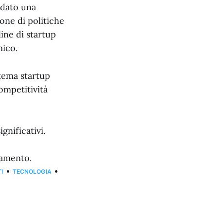
idato una
one di politiche
line di startup
mico.
stema startup
competitività
gnificativi.
damento.
•
•
I
TECNOLOGIA