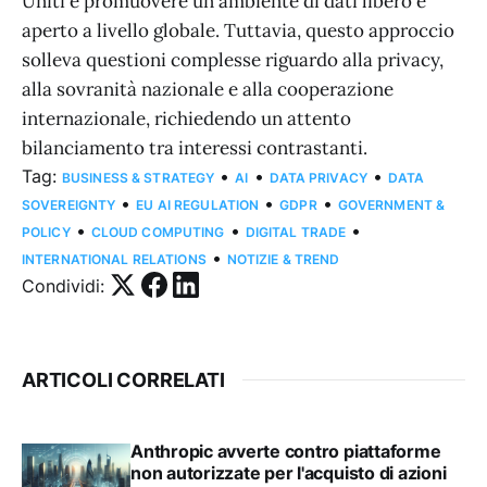
Uniti e promuovere un ambiente di dati libero e
aperto a livello globale. Tuttavia, questo approccio
solleva questioni complesse riguardo alla privacy,
alla sovranità nazionale e alla cooperazione
internazionale, richiedendo un attento
bilanciamento tra interessi contrastanti.
Tag:
•
•
•
BUSINESS & STRATEGY
AI
DATA PRIVACY
DATA
•
•
•
SOVEREIGNTY
EU AI REGULATION
GDPR
GOVERNMENT &
•
•
•
POLICY
CLOUD COMPUTING
DIGITAL TRADE
•
INTERNATIONAL RELATIONS
NOTIZIE & TREND
Condividi:
ARTICOLI CORRELATI
Anthropic avverte contro piattaforme
non autorizzate per l'acquisto di azioni