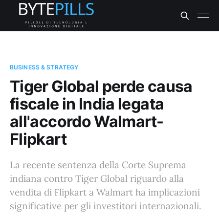
BUSINESS & STRATEGY
Tiger Global perde causa
fiscale in India legata
all'accordo Walmart-
Flipkart
La recente sentenza della Corte Suprema
indiana contro Tiger Global riguardo alla
vendita di Flipkart a Walmart ha implicazioni
significative per gli investitori internazionali.