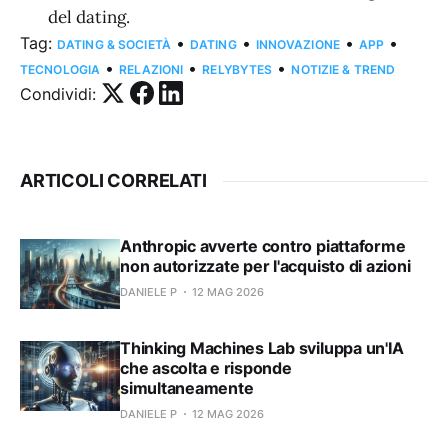
del dating.
Tag:
•
•
•
•
DATING & SOCIETÀ
DATING
INNOVAZIONE
APP
•
•
•
TECNOLOGIA
RELAZIONI
RELYBYTES
NOTIZIE & TREND
Condividi:
ARTICOLI CORRELATI
Anthropic avverte contro piattaforme
non autorizzate per l'acquisto di azioni
DANIELE P
12 MAG 2026
Thinking Machines Lab sviluppa un'IA
che ascolta e risponde
simultaneamente
DANIELE P
12 MAG 2026