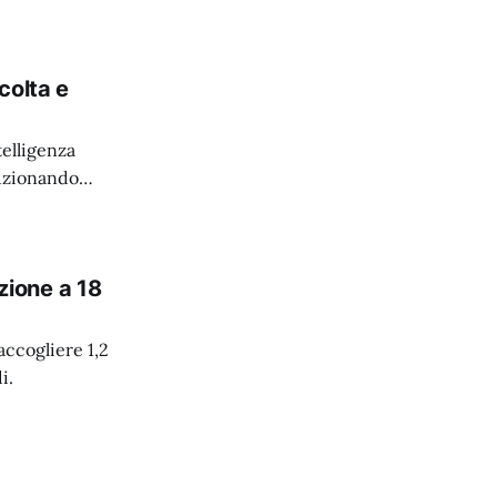
colta e
elligenza
luzionando
azione a 18
accogliere 1,2
i.