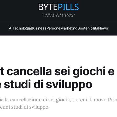
AI
Tecnologia
Business
Persone
Marketing
Sostenibilità
News
t cancella sei giochi e
 studi di sviluppo
 la cancellazione di sei giochi, tra cui il nuovo Prin
lcuni studi di sviluppo.