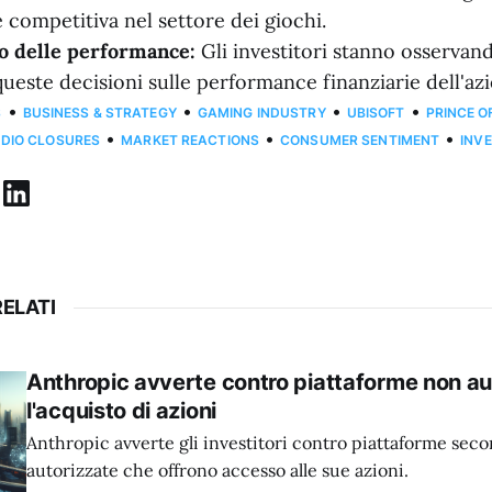
 competitiva nel settore dei giochi.
o delle performance:
Gli investitori stanno osserva
queste decisioni sulle performance finanziarie dell'az
•
•
•
•
S
BUSINESS & STRATEGY
GAMING INDUSTRY
UBISOFT
PRINCE O
•
•
•
DIO CLOSURES
MARKET REACTIONS
CONSUMER SENTIMENT
INV
ELATI
Anthropic avverte contro piattaforme non au
l'acquisto di azioni
Anthropic avverte gli investitori contro piattaforme sec
autorizzate che offrono accesso alle sue azioni.