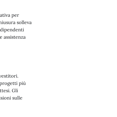
ativa per
hiusura solleva
I dipendenti
e assistenza
estitori.
progetti più
tesi. Gli
sioni sulle