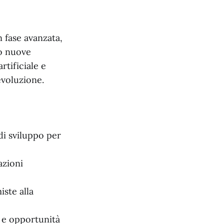
n fase avanzata,
do nuove
rtificiale e
evoluzione.
di sviluppo per
azioni
ste alla
 e opportunità