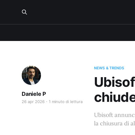
NEWS & TRENDS
Ubisof
chiude
Daniele P
26 apr 2026
1 minuto di lettura
Ubisoft annuncia
la chiusura di a