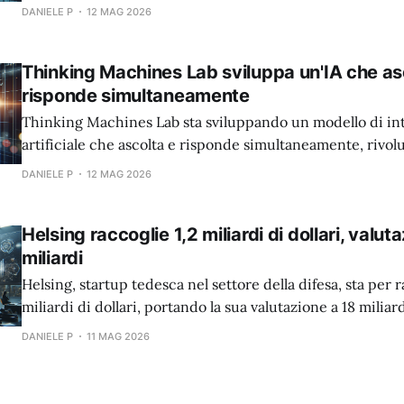
DANIELE P
12 MAG 2026
Thinking Machines Lab sviluppa un'IA che as
risponde simultaneamente
Thinking Machines Lab sta sviluppando un modello di int
artificiale che ascolta e risponde simultaneamente, rivo
l'interazione uomo-macchina.
DANIELE P
12 MAG 2026
Helsing raccoglie 1,2 miliardi di dollari, valut
miliardi
Helsing, startup tedesca nel settore della difesa, sta per r
miliardi di dollari, portando la sua valutazione a 18 miliard
DANIELE P
11 MAG 2026