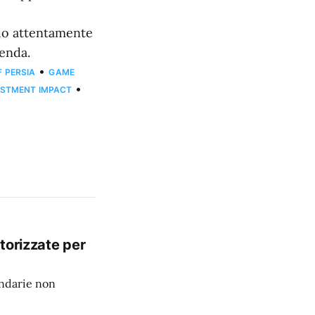
ndo attentamente
ienda.
•
F PERSIA
GAME
•
ESTMENT IMPACT
torizzate per
ondarie non