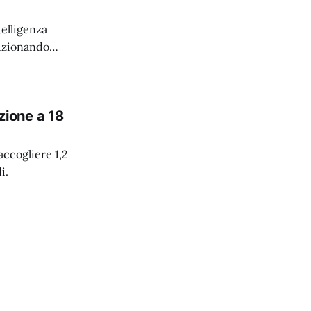
elligenza
luzionando
azione a 18
accogliere 1,2
i.