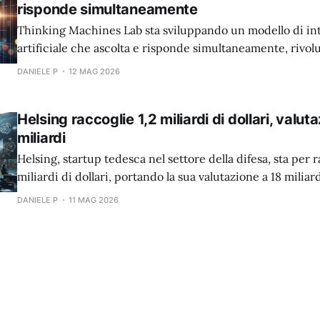
risponde simultaneamente
Thinking Machines Lab sta sviluppando un modello di int
artificiale che ascolta e risponde simultaneamente, rivo
l'interazione uomo-macchina.
DANIELE P
12 MAG 2026
Helsing raccoglie 1,2 miliardi di dollari, valut
miliardi
Helsing, startup tedesca nel settore della difesa, sta per r
miliardi di dollari, portando la sua valutazione a 18 miliard
DANIELE P
11 MAG 2026