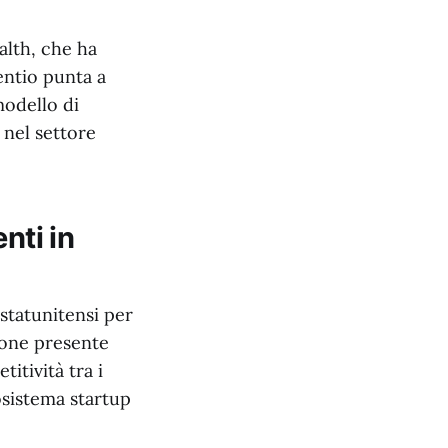
lth, che ha
entio punta a
modello di
 nel settore
nti in
 statunitensi per
ione presente
tività tra i
osistema startup