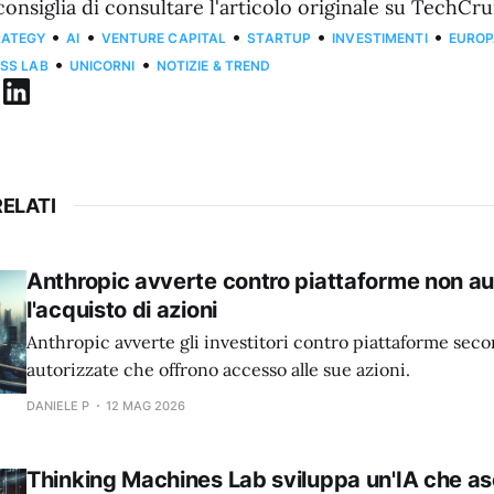
consiglia di consultare l'articolo originale su TechCr
•
•
•
•
•
RATEGY
AI
VENTURE CAPITAL
STARTUP
INVESTIMENTI
EURO
•
•
ESS LAB
UNICORNI
NOTIZIE & TREND
ELATI
Anthropic avverte contro piattaforme non au
l'acquisto di azioni
Anthropic avverte gli investitori contro piattaforme sec
autorizzate che offrono accesso alle sue azioni.
DANIELE P
12 MAG 2026
Thinking Machines Lab sviluppa un'IA che as