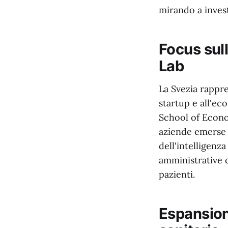
mirando a invest
Focus sul
Lab
La Svezia rappre
startup e all'ec
School of Econo
aziende emerse d
dell'intelligenza
amministrative c
pazienti.
Espansion