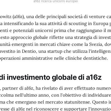
a16z ricerca unicorni europei
itz (a16z), una delle principali società di venture ca
ta intensificando la sua attività di scouting in Europa 
enti e potenziali unicorni prima che raggiungano il 
esto approccio globale riflette una strategia di inves
unità emergenti in mercati chiave come la Svezia, do
estito in Dentio, una startup che utilizza l'intelligenz
operazioni amministrative nelle cliniche dentistiche.
di investimento globale di a16z
 partner di a16z, ha rivelato di aver effettuato numero
olma nell'ultimo anno, con l'obiettivo di individuare
ima che emergano nel mercato statunitense. Questo
eresse di a16z nel riconoscere e supportare l'innovazio