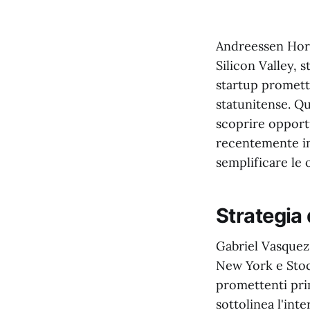
Andreessen Horow
Silicon Valley, s
startup promett
statunitense. Qu
scoprire opport
recentemente inv
semplificare le 
Strategia 
Gabriel Vasquez,
New York e Stocc
promettenti pr
sottolinea l'int