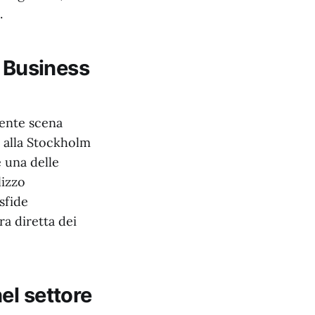
.
E Business
rente scena
o alla Stockholm
 una delle
lizzo
sfide
ra diretta dei
el settore