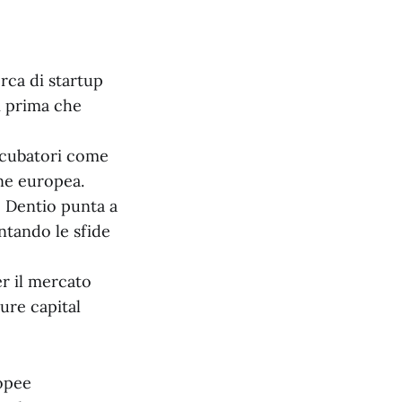
rca di startup
i prima che
incubatori come
one europea.
 Dentio punta a
ontando le sfide
er il mercato
ure capital
ropee