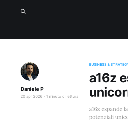
BUSINESS & STRATEG
a16z e
unicor
Daniele P
20 apr 2026
1 minuto di lettura
a16z espande la
potenziali unic