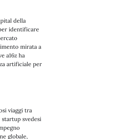
pital della
per identificare
mercato
timento mirata a
ve a16z ha
a artificiale per
si viaggi tra
 startup svedesi
 impegno
ne globale,