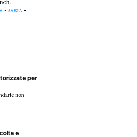
unch.
•
•
PA
SVEZIA
torizzate per
ondarie non
colta e