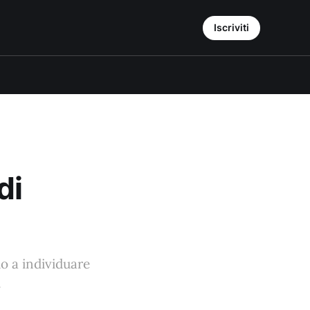
Iscriviti
di
o a individuare
.