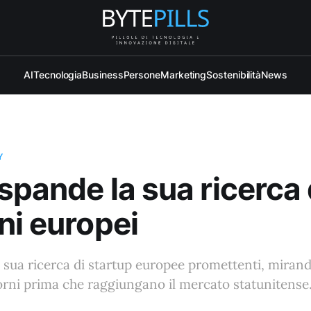
AI
Tecnologia
Business
Persone
Marketing
Sostenibilità
News
Y
spande la sua ricerca 
ni europei
 sua ricerca di startup europee promettenti, mirand
orni prima che raggiungano il mercato statunitense