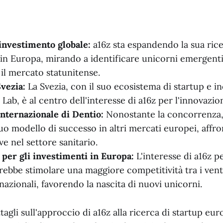
 investimento globale:
a16z sta espandendo la sua rice
in Europa, mirando a identificare unicorni emergent
il mercato statunitense.
Svezia:
La Svezia, con il suo ecosistema di startup e 
Lab, è al centro dell'interesse di a16z per l'innovazi
nternazionale di Dentio:
Nonostante la concorrenza,
suo modello di successo in altri mercati europei, affr
e nel settore sanitario.
 per gli investimenti in Europa:
L'interesse di a16z p
ebbe stimolare una maggiore competitività tra i vent
rnazionali, favorendo la nascita di nuovi unicorni.
ttagli sull'approccio di a16z alla ricerca di startup eu