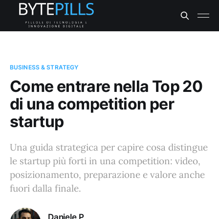
BUSINESS & STRATEGY
Come entrare nella Top 20
di una competition per
startup
Una guida strategica per capire cosa distingue
le startup più forti in una competition: video,
posizionamento, preparazione e valore anche
fuori dalla finale.
Daniele P