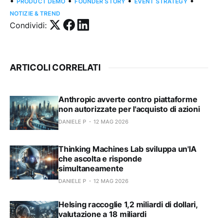
•
•
•
•
PRODUCT DEMO
FOUNDER STORY
EVENT STRATEGY
NOTIZIE & TREND
Condividi:
ARTICOLI CORRELATI
Anthropic avverte contro piattaforme
non autorizzate per l'acquisto di azioni
DANIELE P
12 MAG 2026
Thinking Machines Lab sviluppa un'IA
che ascolta e risponde
simultaneamente
DANIELE P
12 MAG 2026
Helsing raccoglie 1,2 miliardi di dollari,
valutazione a 18 miliardi